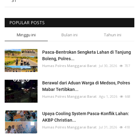
31
POPULAR POSTS
Minggu ini
Bulan ini
Tahun ini
Pasca-Bentrokan Sengketa Lahan di Tanjung
Boleng, Polres...
Humas Polres Manggarai Barat
Jul 30, 2026
707
Berawal dari Aduan Warga di Medsos, Polres
Mabar Tertibkan...
Humas Polres Manggarai Barat
Agu 1, 2026
668
Upaya Cooling System Pasca-Konflik Lahan:
AKBP Christian...
Humas Polres Manggarai Barat
Jul 31, 2026
418