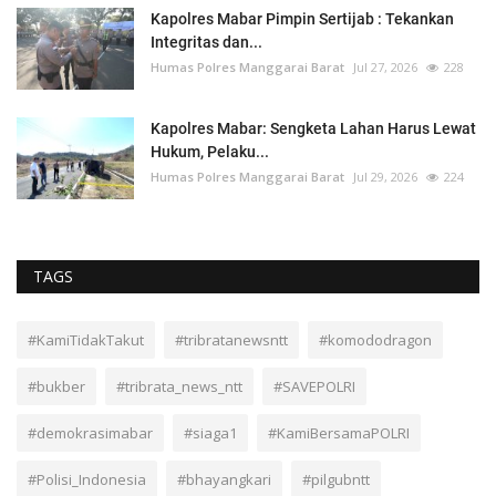
Kapolres Mabar Pimpin Sertijab : Tekankan
Integritas dan...
Humas Polres Manggarai Barat
Jul 27, 2026
228
Kapolres Mabar: Sengketa Lahan Harus Lewat
Hukum, Pelaku...
Humas Polres Manggarai Barat
Jul 29, 2026
224
TAGS
#KamiTidakTakut
#tribratanewsntt
#komododragon
#bukber
#tribrata_news_ntt
#SAVEPOLRI
#demokrasimabar
#siaga1
#KamiBersamaPOLRI
#Polisi_Indonesia
#bhayangkari
#pilgubntt