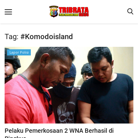
Tag:
#Komodoisland
Beranda
Lapor Polisi
Binkam
Terms & Conditions
Reskrim
Lantas
Polisi Kita
Mitra Polisi
Giat Ops
Pelaku Pemerkosaan 2 WNA Berhasil di