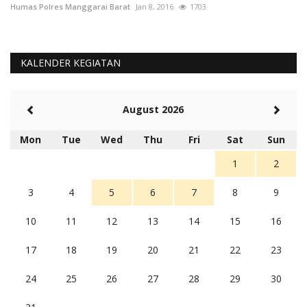
Humas Polres Manggarai Barat
Jan 8, 2016
1703
Hu
KALENDER KEGIATAN
August 2026
Mon
Tue
Wed
Thu
Fri
Sat
Sun
1
2
3
4
5
6
7
8
9
10
11
12
13
14
15
16
17
18
19
20
21
22
23
24
25
26
27
28
29
30