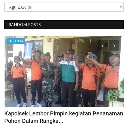
RANDOM POSTS
BERANDA
Kapolsek Lembor Pimpin kegiatan Penanaman
B
Pohon Dalam Rangka...
D