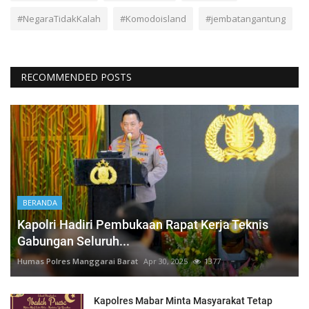
#NegaraTidakKalah
#Komodoisland
#jembatangantung
RECOMMENDED POSTS
BERANDA
Kapolri Hadiri Pembukaan Rapat Kerja Teknis
Gabungan Seluruh...
Humas Polres Manggarai Barat
Apr 30, 2025
1377
Kapolres Mabar Minta Masyarakat Tetap