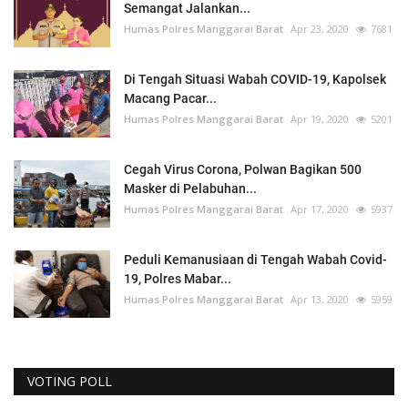
Semangat Jalankan...
Humas Polres Manggarai Barat
Apr 23, 2020
7681
Di Tengah Situasi Wabah COVID-19, Kapolsek
Macang Pacar...
Humas Polres Manggarai Barat
Apr 19, 2020
5201
Cegah Virus Corona, Polwan Bagikan 500
Masker di Pelabuhan...
Humas Polres Manggarai Barat
Apr 17, 2020
5937
Peduli Kemanusiaan di Tengah Wabah Covid-
19, Polres Mabar...
Humas Polres Manggarai Barat
Apr 13, 2020
5959
VOTING POLL