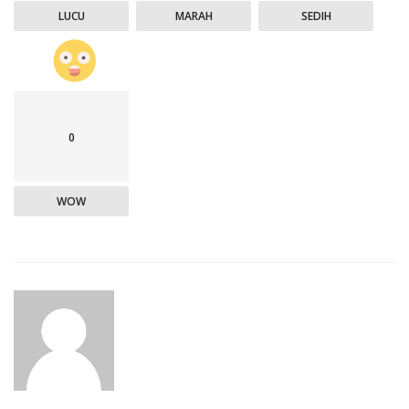
LUCU
MARAH
SEDIH
0
WOW