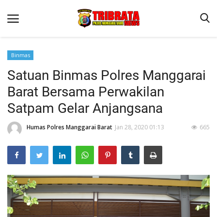
Binmas
Satuan Binmas Polres Manggarai
Beranda
Barat Bersama Perwakilan
Binkam
Satpam Gelar Anjangsana
Terms & Conditions
Humas Polres Manggarai Barat
Jan 28, 2020 01:13
665
Reskrim
Lantas
Polisi Kita
Mitra Polisi
Giat Ops