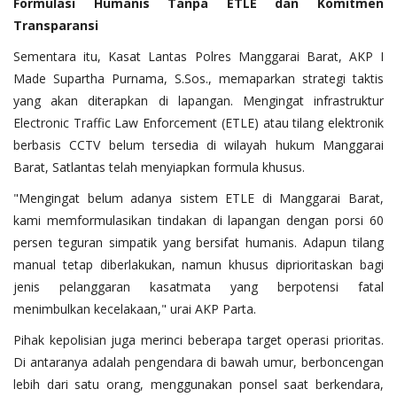
Formulasi
Humanis
Tanpa
ETLE
dan
Komitmen
Transparansi
‎Sementara itu, Kasat Lantas Polres Manggarai Barat, AKP I
Made Supartha Purnama, S.Sos., memaparkan strategi taktis
yang akan diterapkan di lapangan. Mengingat infrastruktur
Electronic Traffic Law Enforcement (ETLE) atau tilang elektronik
berbasis CCTV belum tersedia di wilayah hukum Manggarai
Barat, Satlantas telah menyiapkan formula khusus.
‎"Mengingat belum adanya sistem ETLE di Manggarai Barat,
kami memformulasikan tindakan di lapangan dengan porsi 60
persen teguran simpatik yang bersifat humanis. Adapun tilang
manual tetap diberlakukan, namun khusus diprioritaskan bagi
jenis pelanggaran kasatmata yang berpotensi fatal
menimbulkan kecelakaan," urai AKP Parta.
‎Pihak kepolisian juga merinci beberapa target operasi prioritas.
Di antaranya adalah pengendara di bawah umur, berboncengan
lebih dari satu orang, menggunakan ponsel saat berkendara,