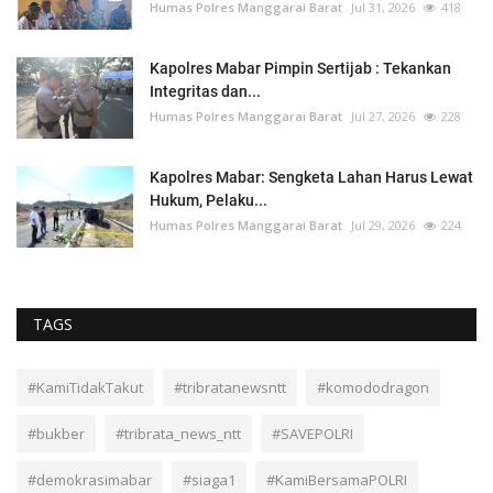
Humas Polres Manggarai Barat
Jul 31, 2026
418
Kapolres Mabar Pimpin Sertijab : Tekankan
Integritas dan...
Humas Polres Manggarai Barat
Jul 27, 2026
228
Kapolres Mabar: Sengketa Lahan Harus Lewat
Hukum, Pelaku...
Humas Polres Manggarai Barat
Jul 29, 2026
224
TAGS
#KamiTidakTakut
#tribratanewsntt
#komododragon
#bukber
#tribrata_news_ntt
#SAVEPOLRI
#demokrasimabar
#siaga1
#KamiBersamaPOLRI