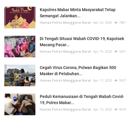
Kapolres Mabar Minta Masyarakat Tetap
Semangat Jalankan...
Humas Polres Manggarai Barat
Apr 23, 2020
7681
Di Tengah Situasi Wabah COVID-19, Kapolsek
Macang Pacar...
Humas Polres Manggarai Barat
Apr 19, 2020
5201
Cegah Virus Corona, Polwan Bagikan 500
Masker di Pelabuhan...
Humas Polres Manggarai Barat
Apr 17, 2020
5937
Peduli Kemanusiaan di Tengah Wabah Covid-
19, Polres Mabar...
Humas Polres Manggarai Barat
Apr 13, 2020
5959