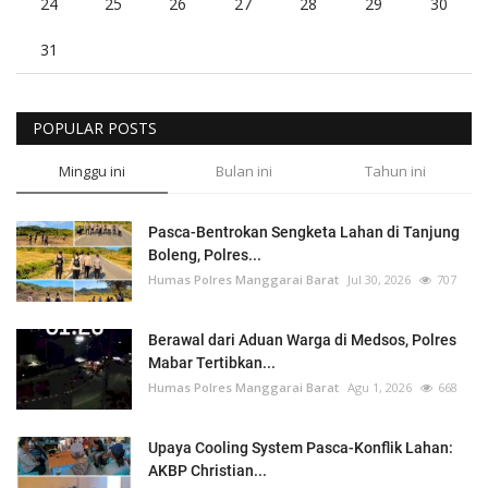
24
25
26
27
28
29
30
31
POPULAR POSTS
Minggu ini
Bulan ini
Tahun ini
Pasca-Bentrokan Sengketa Lahan di Tanjung
Boleng, Polres...
Humas Polres Manggarai Barat
Jul 30, 2026
707
Berawal dari Aduan Warga di Medsos, Polres
Mabar Tertibkan...
Humas Polres Manggarai Barat
Agu 1, 2026
668
Upaya Cooling System Pasca-Konflik Lahan:
AKBP Christian...