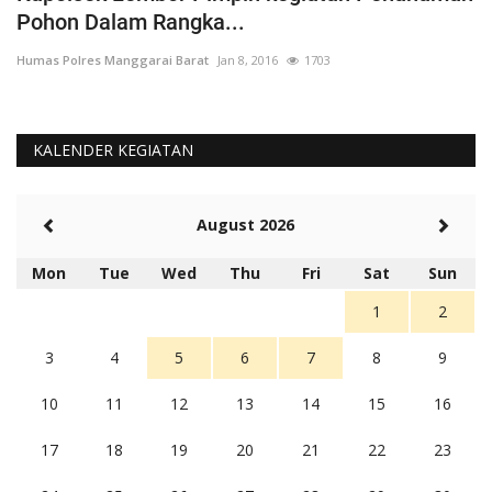
Pohon Dalam Rangka...
D
Humas Polres Manggarai Barat
Jan 8, 2016
1703
Hu
KALENDER KEGIATAN
August 2026
Mon
Tue
Wed
Thu
Fri
Sat
Sun
1
2
3
4
5
6
7
8
9
10
11
12
13
14
15
16
17
18
19
20
21
22
23