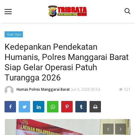
Giat Ops
Kedepankan Pendekatan
Beranda
Humanis, Polres Manggarai Barat
Binkam
Siap Gelar Operasi Patuh
Terms & Conditions
Turangga 2026
Reskrim
Humas Polres Manggarai Barat
Jun 5, 2026 05:54
521
Lantas
Polisi Kita
Mitra Polisi
Giat Ops