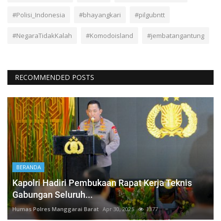
#Polisi_Indonesia
#bhayangkari
#pilgubntt
#NegaraTidakKalah
#Komodoisland
#jembatangantung
RECOMMENDED POSTS
BERANDA
Kapolri Hadiri Pembukaan Rapat Kerja Teknis
Gabungan Seluruh...
Humas Polres Manggarai Barat
Apr 30, 2025
1377