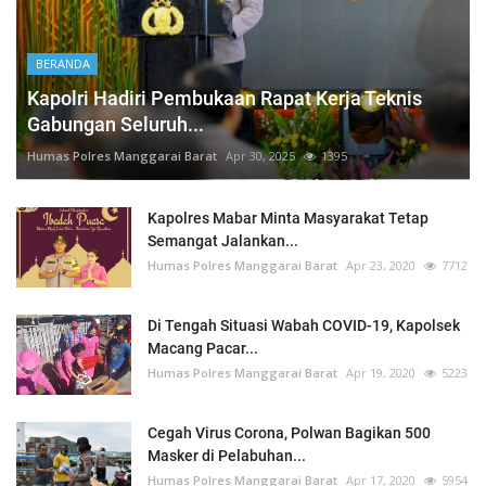
BERANDA
Kapolri Hadiri Pembukaan Rapat Kerja Teknis
Gabungan Seluruh...
Humas Polres Manggarai Barat
Apr 30, 2025
1395
Kapolres Mabar Minta Masyarakat Tetap
Semangat Jalankan...
Humas Polres Manggarai Barat
Apr 23, 2020
7712
Di Tengah Situasi Wabah COVID-19, Kapolsek
Macang Pacar...
Humas Polres Manggarai Barat
Apr 19, 2020
5223
Cegah Virus Corona, Polwan Bagikan 500
Masker di Pelabuhan...
Humas Polres Manggarai Barat
Apr 17, 2020
5954