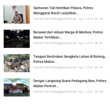
Santunan Tak Hentikan Pidana, Polres
Manggarai Barat Lanjutkan...
Humas Polres Manggarai Barat
Agu 6, 2026
640
Berawal dari Aduan Warga di Medsos, Polres
Mabar Tertibkan...
Humas Polres Manggarai Barat
Agu 1, 2026
403
Tangani Bentrokan Sengketa Lahan di Boleng,
Polres Mabar...
Humas Polres Manggarai Barat
Agu 7, 2026
340
Dengar Langsung Suara Pedagang Ikan, Polres
Mabar Pererat...
Humas Polres Manggarai Barat
Agu 7, 2026
248