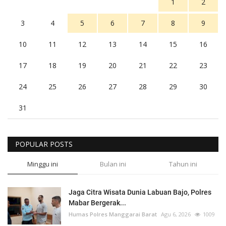
1
2
3
4
5
6
7
8
9
10
11
12
13
14
15
16
17
18
19
20
21
22
23
24
25
26
27
28
29
30
31
POPULAR POSTS
Minggu ini
Bulan ini
Tahun ini
Jaga Citra Wisata Dunia Labuan Bajo, Polres
Mabar Bergerak...
Humas Polres Manggarai Barat
Agu 6, 2026
1009