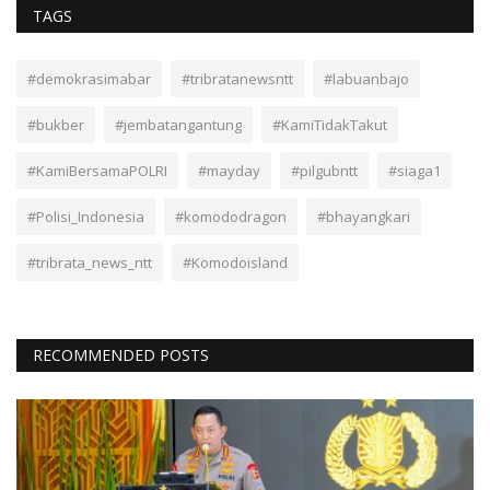
TAGS
#demokrasimabar
#tribratanewsntt
#labuanbajo
#bukber
#jembatangantung
#KamiTidakTakut
#KamiBersamaPOLRI
#mayday
#pilgubntt
#siaga1
#Polisi_Indonesia
#komododragon
#bhayangkari
#tribrata_news_ntt
#Komodoisland
RECOMMENDED POSTS