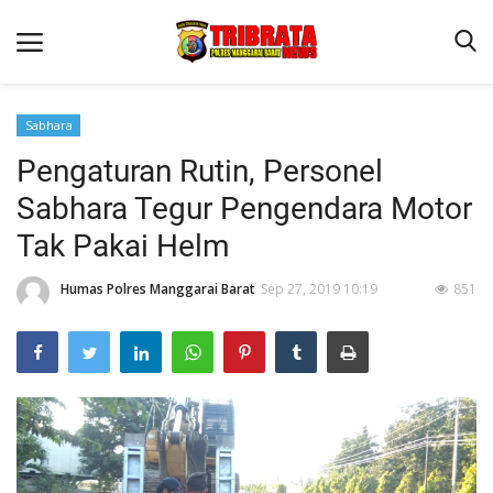
Sabhara
Pengaturan Rutin, Personel
Beranda
Sabhara Tegur Pengendara Motor
Binkam
Tak Pakai Helm
Terms & Conditions
Humas Polres Manggarai Barat
Sep 27, 2019 10:19
851
Reskrim
Lantas
Polisi Kita
Mitra Polisi
Giat Ops