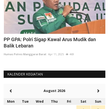
PP GPA: Polri Sigap Kawal Arus Mudik dan
H
Balik Lebaran
M
Humas Polres Manggarai Barat
Apr 11, 2025
469
Hu
KALENDER KEGIATAN
August 2026
Mon
Tue
Wed
Thu
Fri
Sat
Sun