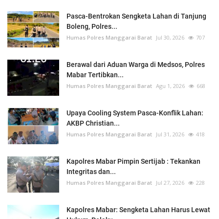
Pasca-Bentrokan Sengketa Lahan di Tanjung
Boleng, Polres...
Humas Polres Manggarai Barat
Jul 30, 2026
707
Berawal dari Aduan Warga di Medsos, Polres
Mabar Tertibkan...
Humas Polres Manggarai Barat
Agu 1, 2026
668
Upaya Cooling System Pasca-Konflik Lahan:
AKBP Christian...
Humas Polres Manggarai Barat
Jul 31, 2026
418
Kapolres Mabar Pimpin Sertijab : Tekankan
Integritas dan...
Humas Polres Manggarai Barat
Jul 27, 2026
228
Kapolres Mabar: Sengketa Lahan Harus Lewat