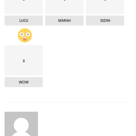
LUCU
MARAH
SEDIH
0
WOW