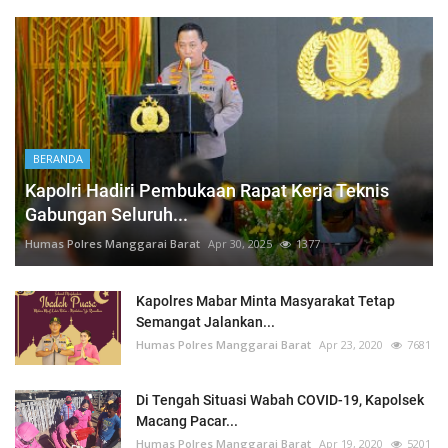
BERANDA
Kapolri Hadiri Pembukaan Rapat Kerja Teknis
Gabungan Seluruh...
Humas Polres Manggarai Barat
Apr 30, 2025
1377
Kapolres Mabar Minta Masyarakat Tetap
Semangat Jalankan...
Humas Polres Manggarai Barat
Apr 23, 2020
7681
Di Tengah Situasi Wabah COVID-19, Kapolsek
Macang Pacar...
Humas Polres Manggarai Barat
Apr 19, 2020
5201