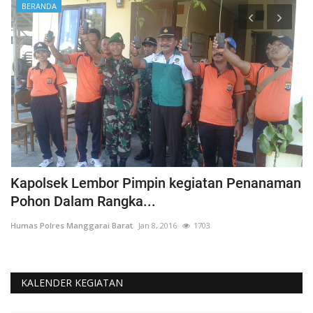
BERANDA
Kapolsek Lembor Pimpin kegiatan Penanaman
B
Pohon Dalam Rangka...
D
Humas Polres Manggarai Barat
Jan 8, 2016
1703
Hu
KALENDER KEGIATAN