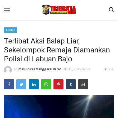
Lantas
Terlibat Aksi Balap Liar,
Beranda
Sekelompok Remaja Diamankan
Binkam
Polisi di Labuan Bajo
Terms & Conditions
Humas Polres Manggarai Barat
Okt 10, 2025 04:52
756
Reskrim
Lantas
Polisi Kita
Mitra Polisi
Giat Ops