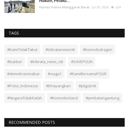
Hukum, Pelaku...
Humas Polres Manggarai Barat
Jul 29, 2026
224
TAGS
#KamiTidakTakut
#tribratanewsntt
#komododragon
#bukber
#tribrata_news_ntt
#SAVEPOLRI
#demokrasimabar
#siaga1
#KamiBersamaPOLRI
#Polisi_Indonesia
#bhayangkari
#pilgubntt
#NegaraTidakKalah
#Komodoisland
#jembatangantung
RECOMMENDED POSTS