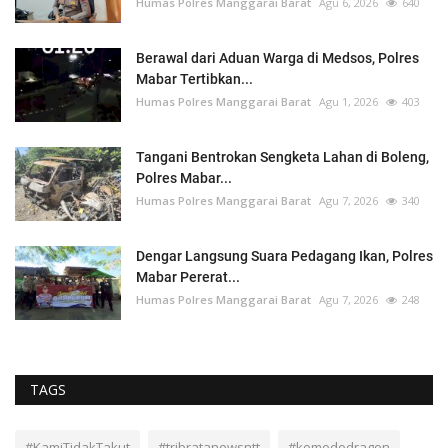
Humas Polres Manggarai Barat
Agu 6, 2026
640
Berawal dari Aduan Warga di Medsos, Polres
Mabar Tertibkan...
Humas Polres Manggarai Barat
Agu 1, 2026
403
Tangani Bentrokan Sengketa Lahan di Boleng,
Polres Mabar...
Humas Polres Manggarai Barat
Agu 7, 2026
340
Dengar Langsung Suara Pedagang Ikan, Polres
Mabar Pererat...
Humas Polres Manggarai Barat
Agu 7, 2026
248
TAGS
#KamiTidakTakut
#tribratanewsntt
#komododragon