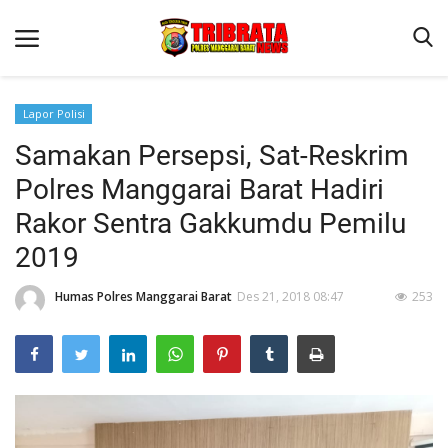
Lapor Polisi
Samakan Persepsi, Sat-Reskrim
Beranda
Polres Manggarai Barat Hadiri
Binkam
Rakor Sentra Gakkumdu Pemilu
Terms & Conditions
2019
Reskrim
Humas Polres Manggarai Barat
Des 21, 2018 08:47
253
Lantas
Polisi Kita
Mitra Polisi
Giat Ops