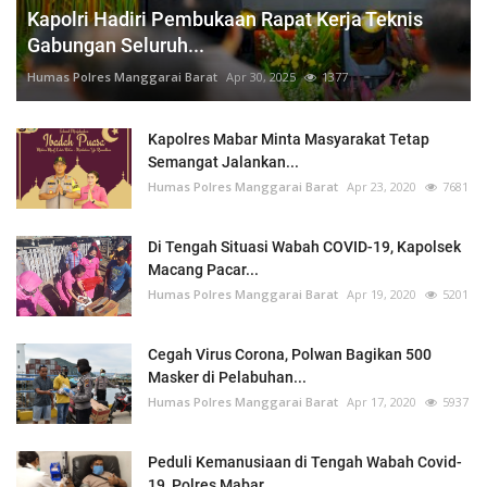
Kapolri Hadiri Pembukaan Rapat Kerja Teknis
Gabungan Seluruh...
Humas Polres Manggarai Barat
Apr 30, 2025
1377
Kapolres Mabar Minta Masyarakat Tetap
Semangat Jalankan...
Humas Polres Manggarai Barat
Apr 23, 2020
7681
Di Tengah Situasi Wabah COVID-19, Kapolsek
Macang Pacar...
Humas Polres Manggarai Barat
Apr 19, 2020
5201
Cegah Virus Corona, Polwan Bagikan 500
Masker di Pelabuhan...
Humas Polres Manggarai Barat
Apr 17, 2020
5937
Peduli Kemanusiaan di Tengah Wabah Covid-
19, Polres Mabar...