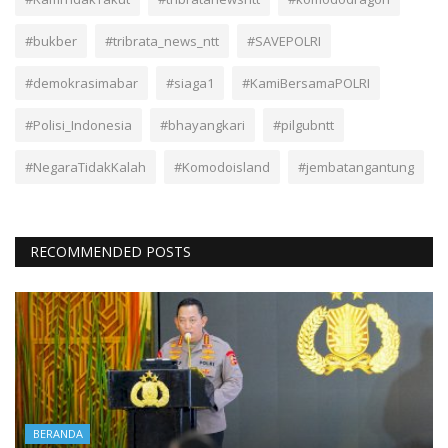
#bukber
#tribrata_news_ntt
#SAVEPOLRI
#demokrasimabar
#siaga1
#KamiBersamaPOLRI
#Polisi_Indonesia
#bhayangkari
#pilgubntt
#NegaraTidakKalah
#Komodoisland
#jembatangantung
RECOMMENDED POSTS
BERANDA