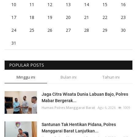
10
11
12
13
14
15
16
17
18
19
20
21
22
23
24
25
26
27
28
29
30
31
POPULAR POSTS
Minggu ini
Bulan ini
Tahun ini
Jaga Citra Wisata Dunia Labuan Bajo, Polres
Mabar Bergerak...
Humas Polres Manggarai Barat
Agu 6, 2026
1009
Santunan Tak Hentikan Pidana, Polres
Manggarai Barat Lanjutkan...