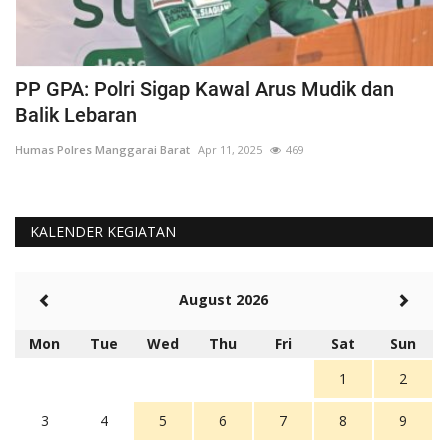
PP GPA: Polri Sigap Kawal Arus Mudik dan
H
Balik Lebaran
M
Humas Polres Manggarai Barat
Apr 11, 2025
469
Hu
KALENDER KEGIATAN
August 2026
Mon
Tue
Wed
Thu
Fri
Sat
Sun
1
2
3
4
5
6
7
8
9