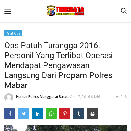
Giat Ops
Ops Patuh Turangga 2016,
Beranda
Personil Yang Terlibat Operasi
Binkam
Mendapat Pengawasan
Terms & Conditions
Langsung Dari Propam Polres
Reskrim
Mabar
Lantas
Humas Polres Manggarai Barat
Mei 17, 2016 04:46
248
Polisi Kita
Mitra Polisi
Giat Ops