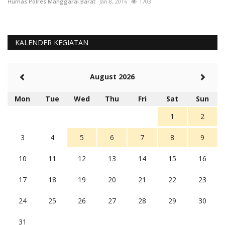
Humas Polres Manggarai Barat
Jan 8, 2016
1703
Hu
KALENDER KEGIATAN
August 2026
Mon
Tue
Wed
Thu
Fri
Sat
Sun
1
2
3
4
5
6
7
8
9
10
11
12
13
14
15
16
17
18
19
20
21
22
23
24
25
26
27
28
29
30
31