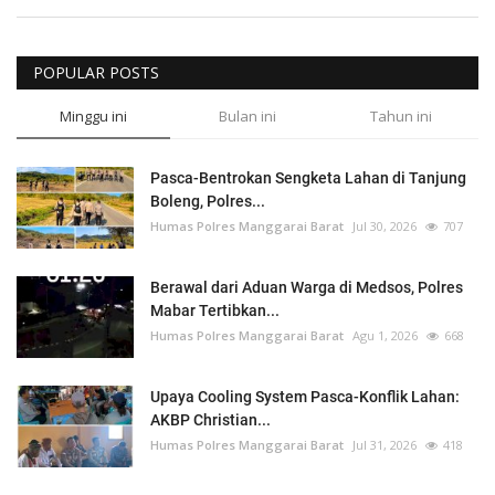
POPULAR POSTS
Minggu ini
Bulan ini
Tahun ini
Pasca-Bentrokan Sengketa Lahan di Tanjung
Boleng, Polres...
Humas Polres Manggarai Barat
Jul 30, 2026
707
Berawal dari Aduan Warga di Medsos, Polres
Mabar Tertibkan...
Humas Polres Manggarai Barat
Agu 1, 2026
668
Upaya Cooling System Pasca-Konflik Lahan:
AKBP Christian...
Humas Polres Manggarai Barat
Jul 31, 2026
418