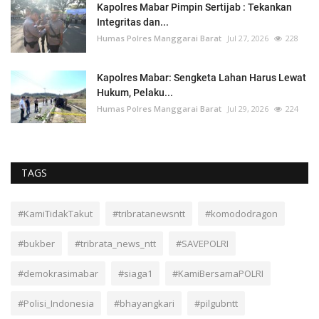
Kapolres Mabar Pimpin Sertijab : Tekankan
Integritas dan...
Humas Polres Manggarai Barat
Jul 27, 2026
228
Kapolres Mabar: Sengketa Lahan Harus Lewat
Hukum, Pelaku...
Humas Polres Manggarai Barat
Jul 29, 2026
224
TAGS
#KamiTidakTakut
#tribratanewsntt
#komododragon
#bukber
#tribrata_news_ntt
#SAVEPOLRI
#demokrasimabar
#siaga1
#KamiBersamaPOLRI
#Polisi_Indonesia
#bhayangkari
#pilgubntt