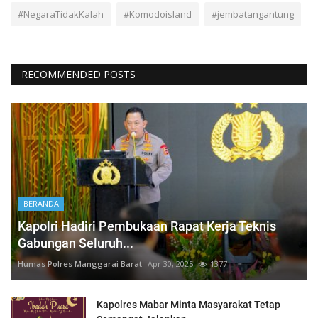
#NegaraTidakKalah
#Komodoisland
#jembatangantung
RECOMMENDED POSTS
BERANDA
Kapolri Hadiri Pembukaan Rapat Kerja Teknis
Gabungan Seluruh...
Humas Polres Manggarai Barat
Apr 30, 2025
1377
Kapolres Mabar Minta Masyarakat Tetap