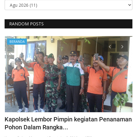
RANDOM POSTS
BERANDA
Kapolsek Lembor Pimpin kegiatan Penanaman
B
Pohon Dalam Rangka...
D