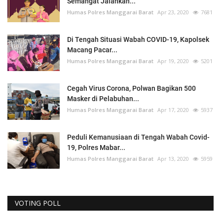
Semangat Jalankan...
Humas Polres Manggarai Barat
Apr 23, 2020
7681
Di Tengah Situasi Wabah COVID-19, Kapolsek
Macang Pacar...
Humas Polres Manggarai Barat
Apr 19, 2020
5201
Cegah Virus Corona, Polwan Bagikan 500
Masker di Pelabuhan...
Humas Polres Manggarai Barat
Apr 17, 2020
5937
Peduli Kemanusiaan di Tengah Wabah Covid-
19, Polres Mabar...
Humas Polres Manggarai Barat
Apr 13, 2020
5959
VOTING POLL