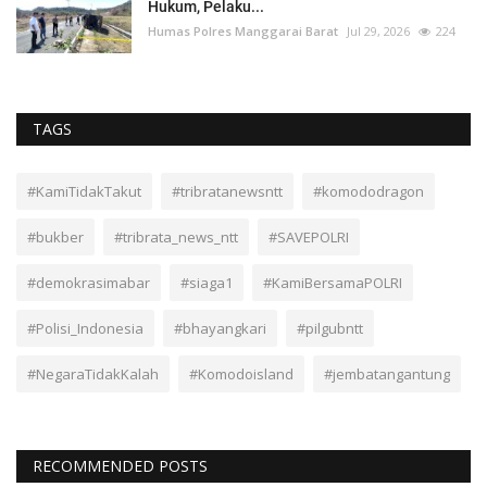
Hukum, Pelaku...
Humas Polres Manggarai Barat
Jul 29, 2026
224
TAGS
#KamiTidakTakut
#tribratanewsntt
#komododragon
#bukber
#tribrata_news_ntt
#SAVEPOLRI
#demokrasimabar
#siaga1
#KamiBersamaPOLRI
#Polisi_Indonesia
#bhayangkari
#pilgubntt
#NegaraTidakKalah
#Komodoisland
#jembatangantung
RECOMMENDED POSTS