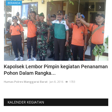
BERANDA
Kapolsek Lembor Pimpin kegiatan Penanaman
B
Pohon Dalam Rangka...
D
Humas Polres Manggarai Barat
Jan 8, 2016
1703
Hu
KALENDER KEGIATAN