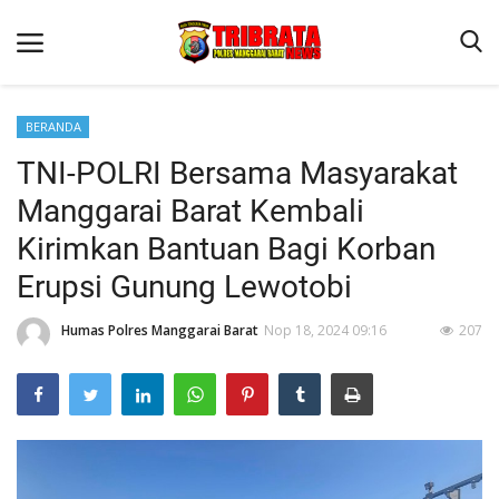
BERANDA
TNI-POLRI Bersama Masyarakat
Beranda
Manggarai Barat Kembali
Binkam
Kirimkan Bantuan Bagi Korban
Terms & Conditions
Erupsi Gunung Lewotobi
Reskrim
Humas Polres Manggarai Barat
Nop 18, 2024 09:16
207
Lantas
Polisi Kita
Mitra Polisi
Giat Ops