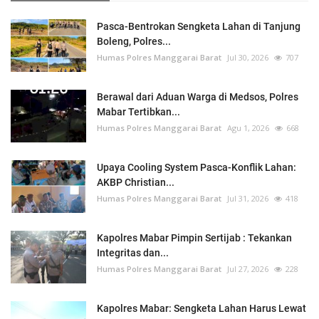
Pasca-Bentrokan Sengketa Lahan di Tanjung
Boleng, Polres...
Humas Polres Manggarai Barat
Jul 30, 2026
707
Berawal dari Aduan Warga di Medsos, Polres
Mabar Tertibkan...
Humas Polres Manggarai Barat
Agu 1, 2026
668
Upaya Cooling System Pasca-Konflik Lahan:
AKBP Christian...
Humas Polres Manggarai Barat
Jul 31, 2026
418
Kapolres Mabar Pimpin Sertijab : Tekankan
Integritas dan...
Humas Polres Manggarai Barat
Jul 27, 2026
228
Kapolres Mabar: Sengketa Lahan Harus Lewat