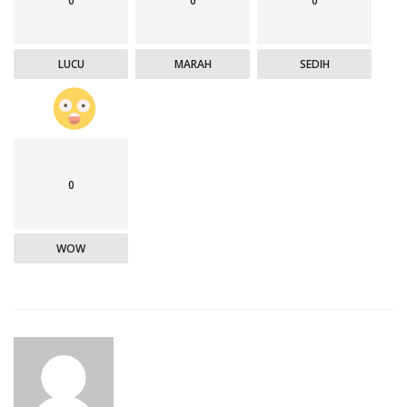
0
0
0
LUCU
MARAH
SEDIH
0
WOW