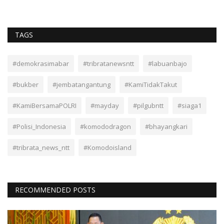
TAGS
#demokrasimabar
#tribratanewsntt
#labuanbajo
#bukber
#jembatangantung
#KamiTidakTakut
#KamiBersamaPOLRI
#mayday
#pilgubntt
#siaga1
#Polisi_Indonesia
#komododragon
#bhayangkari
#tribrata_news_ntt
#Komodoisland
RECOMMENDED POSTS