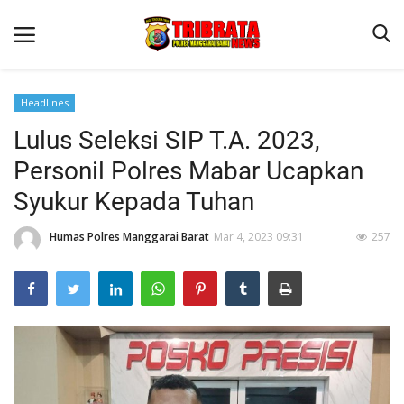
Headlines
Lulus Seleksi SIP T.A. 2023,
Beranda
Personil Polres Mabar Ucapkan
Binkam
Syukur Kepada Tuhan
Terms & Conditions
Humas Polres Manggarai Barat
Mar 4, 2023 09:31
257
Reskrim
Lantas
Polisi Kita
Mitra Polisi
Giat Ops