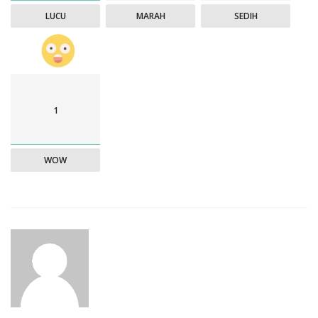
LUCU
MARAH
SEDIH
1
WOW