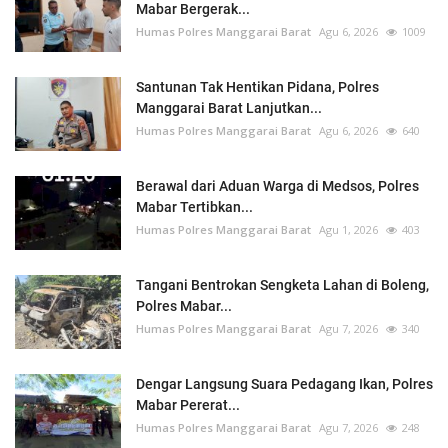
Mabar Bergerak...
Humas Polres Manggarai Barat
Agu 6, 2026
1009
Santunan Tak Hentikan Pidana, Polres
Manggarai Barat Lanjutkan...
Humas Polres Manggarai Barat
Agu 6, 2026
640
Berawal dari Aduan Warga di Medsos, Polres
Mabar Tertibkan...
Humas Polres Manggarai Barat
Agu 1, 2026
403
Tangani Bentrokan Sengketa Lahan di Boleng,
Polres Mabar...
Humas Polres Manggarai Barat
Agu 7, 2026
340
Dengar Langsung Suara Pedagang Ikan, Polres
Mabar Pererat...
Humas Polres Manggarai Barat
Agu 7, 2026
248