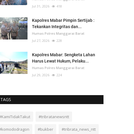
Jul 31, 2026
418
Kapolres Mabar Pimpin Sertijab :
Tekankan Integritas dan...
Humas Polres Manggarai Barat
Jul 27, 2026
228
Kapolres Mabar: Sengketa Lahan
Harus Lewat Hukum, Pelaku...
Humas Polres Manggarai Barat
Jul 29, 2026
224
TAGS
#KamiTidakTakut
#tribratanewsntt
#komododragon
#bukber
#tribrata_news_ntt