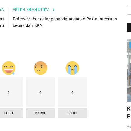
YA
ARTIKEL SELANJUTNYA
ri
Polres Mabar gelar penandatanganan Pakta Integritas
ru
bebas dari KKN
Giat Ops
0
0
0
,
Giat Quick Wins Polri, Polres Mabar
K
LUCU
MARAH
SEDIH
sambagi warga pesisir
P
35
Humas Polres Manggarai Barat
Mar 10, 2018
2275
Hu