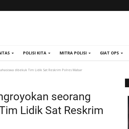
NTAS
POLISI KITA
MITRA POLISI
GIAT OPS
asiswa dibekuk Tim Lidik Sat Reskrim Polres Mabar
ngroyokan seorang
im Lidik Sat Reskrim