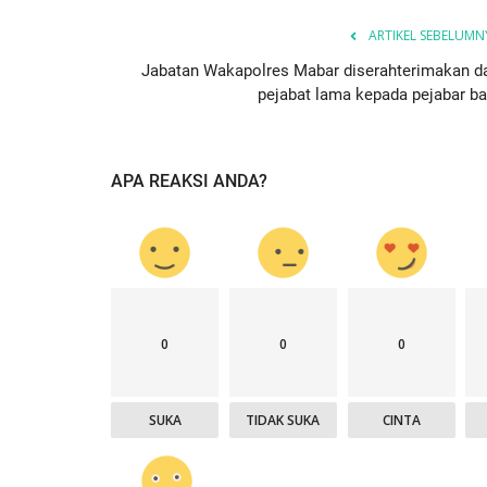
ARTIKEL SEBELUMN
Jabatan Wakapolres Mabar diserahterimakan da
pejabat lama kepada pejabar ba
BERANDA
APA REAKSI ANDA?
0
0
0
ngkatan Akpol
Surat Telegram Rotasi Pati Polri
SUKA
TIDAK SUKA
CINTA
si
Komjen Agus Andrianto...
u 25, 2021
1278
Humas Polres Manggarai Barat
Jun 26, 2023
10