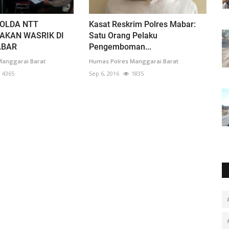
OLDA NTT
Kasat Reskrim Polres Mabar:
AKAN WASRIK DI
Satu Orang Pelaku
ABAR
Pengemboman...
Manggarai Barat
Humas Polres Manggarai Barat
4365
Sep 6, 2016
1835