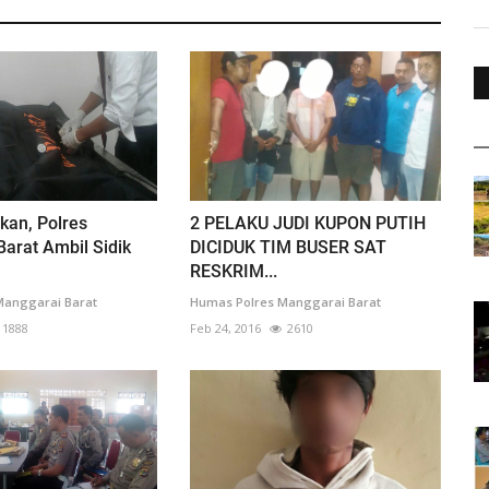
kan, Polres
2 PELAKU JUDI KUPON PUTIH
arat Ambil Sidik
DICIDUK TIM BUSER SAT
RESKRIM...
Manggarai Barat
Humas Polres Manggarai Barat
1888
Feb 24, 2016
2610