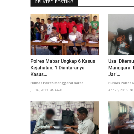
RELATED POSTING
Polres Mabar Ungkap 6 Kasus
Usai Ditemu
Kejahatan, 1 Diantaranya
Manggarai B
Kasus...
Jari...
Humas Polres Manggarai Barat
Humas Polres 
Jul 16, 2019
6470
Apr 25, 2016