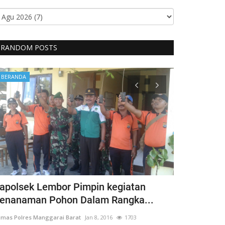
RANDOM POSTS
BERANDA
BERANDA
apolsek Lembor Pimpin kegiatan
Bentuk Kep
enanaman Pohon Dalam Rangka...
Penyandang 
mas Polres Manggarai Barat
Jan 8, 2016
1703
Humas Polres Man