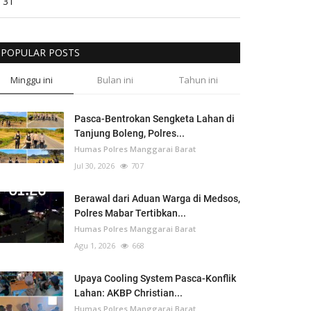
31
POPULAR POSTS
Minggu ini
Bulan ini
Tahun ini
Pasca-Bentrokan Sengketa Lahan di
Tanjung Boleng, Polres...
Humas Polres Manggarai Barat
Jul 30, 2026
707
Berawal dari Aduan Warga di Medsos,
Polres Mabar Tertibkan...
Humas Polres Manggarai Barat
Agu 1, 2026
668
Upaya Cooling System Pasca-Konflik
Lahan: AKBP Christian...
Humas Polres Manggarai Barat