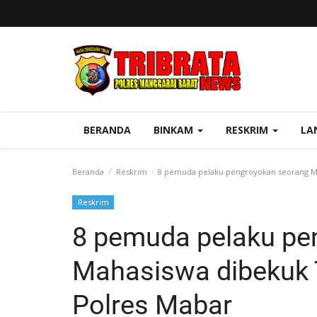
BERANDA
BINKAM
RESKRIM
LA
Beranda
Reskrim
8 pemuda pelaku pengroyokan seorang Mah
Reskrim
8 pemuda pelaku pe
Mahasiswa dibekuk T
Polres Mabar