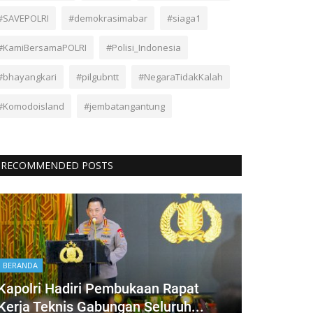
#SAVEPOLRI
#demokrasimabar
#siaga1
#KamiBersamaPOLRI
#Polisi_Indonesia
#bhayangkari
#pilgubntt
#NegaraTidakKalah
#Komodoisland
#jembatangantung
RECOMMENDED POSTS
BERANDA
Kapolri Hadiri Pembukaan Rapat
Kerja Teknis Gabungan Seluruh...